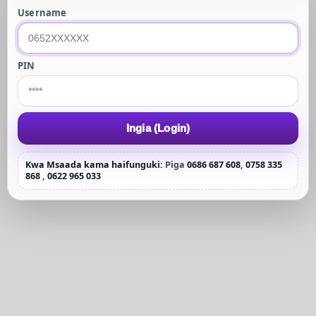
Username
PIN
Ingia (Login)
Kwa Msaada kama haifunguki:
Piga
0686 687 608
,
0758 335
868
,
0622 965 033